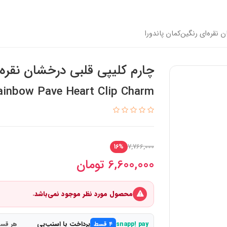
 نقره‌ای رنگین‌کمان پاندورا
چارم کلیپی قلبی درخشان نقره‌ا
ainbow Pave Heart Clip Charm
7,766,000
16%
6,600,000
تومان
محصول مورد نظر موجود نمی‌باشد.
پرداخت با اسنپ‌پی
snapp! pay
۴ قسط
هر قسط 1,650,000