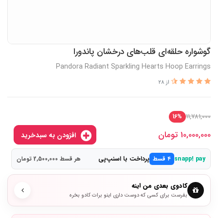
گوشواره حلقه‌ای قلب‌های درخشان پاندورا
Pandora Radiant Sparkling Hearts Hoop Earrings
از 28
11,781,000
16%
10,000,000
تومان
افزودن به سبدخرید
پرداخت با اسنپ‌پی
snapp! pay
۴ قسط
هر قسط 2,500,000 تومان
کادوی بعدی من اینه
بفرست برای کسی که دوست داری اینو برات کادو بخره