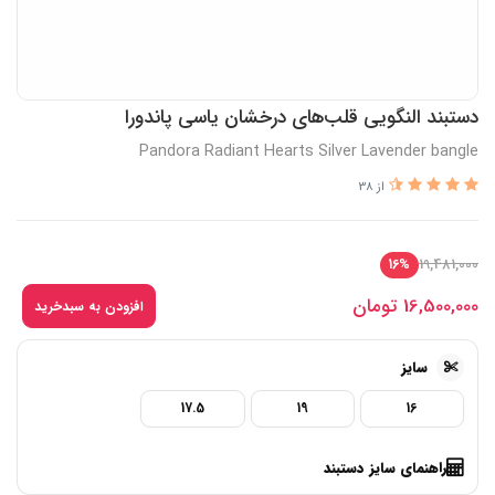
دستبند النگویی قلب‌های درخشان یاسی پاندورا
Pandora Radiant Hearts Silver Lavender bangle
از 38
19,481,000
16%
16,500,000
تومان
افزودن به سبدخرید
سایز
17.5
19
16
راهنمای سایز دستبند