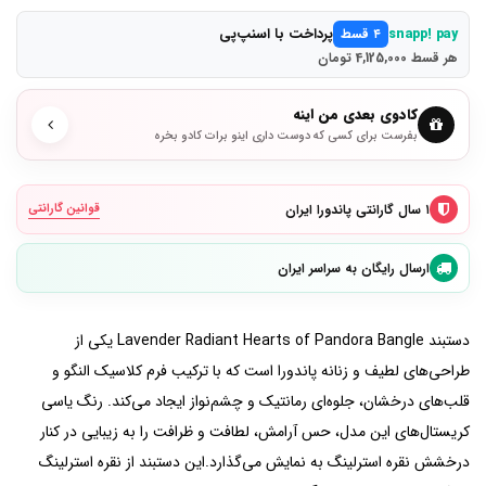
پرداخت با اسنپ‌پی
snapp! pay
۴ قسط
هر قسط 4,125,000 تومان
کادوی بعدی من اینه
بفرست برای کسی که دوست داری اینو برات کادو بخره
۱ سال گارانتی پاندورا ایران
قوانین گارانتی
ارسال رایگان به سراسر ایران
دستبند Lavender Radiant Hearts of Pandora Bangle یکی از
طراحی‌های لطیف و زنانه پاندورا است که با ترکیب فرم کلاسیک النگو و
قلب‌های درخشان، جلوه‌ای رمانتیک و چشم‌نواز ایجاد می‌کند. رنگ یاسی
کریستال‌های این مدل، حس آرامش، لطافت و ظرافت را به زیبایی در کنار
درخشش نقره استرلینگ به نمایش می‌گذارد.این دستبند از نقره استرلینگ