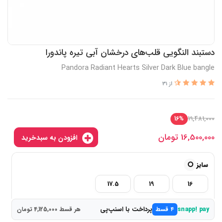
دستبند النگویی قلب‌های درخشان آبی تیره پاندورا
Pandora Radiant Hearts Silver Dark Blue bangle
از 31
19,481,000
16%
16,500,000
تومان
افزودن به سبدخرید
سایز
17.5
19
16
پرداخت با اسنپ‌پی
snapp! pay
۴ قسط
هر قسط 4,125,000 تومان