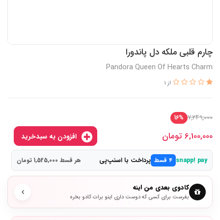
چارم قلبی ملکه دل پاندورا
Pandora Queen Of Hearts Charm
از 1
7,249,000
16%
6,100,000
تومان
افزودن به سبدخرید
پرداخت با اسنپ‌پی
snapp! pay
۴ قسط
هر قسط 1,525,000 تومان
کادوی بعدی من اینه
بفرست برای کسی که دوست داری اینو برات کادو بخره