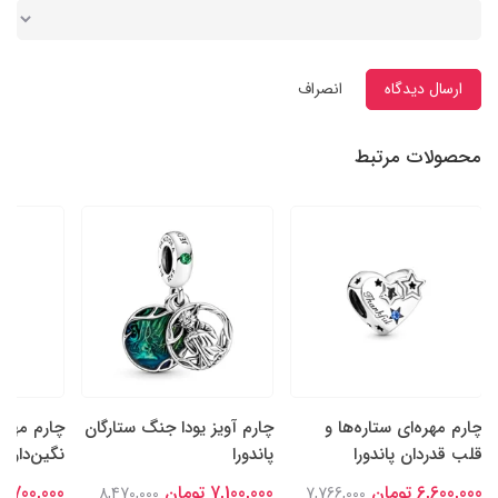
ارسال دیدگاه
انصراف
محصولات مرتبط
چارم مهره‌ای ستاره‌ها و
چارم آویز یودا جنگ ستارگان
چارم مهره
قلب قدردان پاندورا
پاندورا
نگین‌دار سا
6,600,000 تومان
7,100,000 تومان
6,700,000 تومان
8,470,000
7,766,000