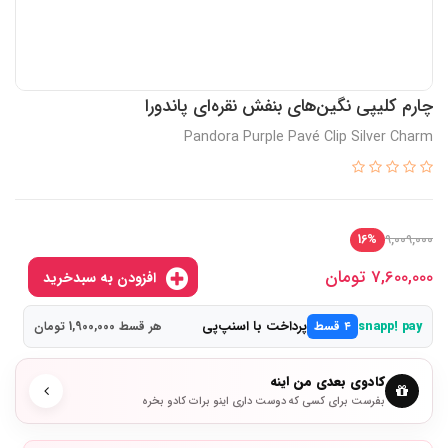
چارم کلیپی نگین‌های بنفش نقره‌ای پاندورا
Pandora Purple Pavé Clip Silver Charm
9,009,000
16%
7,600,000
تومان
افزودن به سبدخرید
پرداخت با اسنپ‌پی
snapp! pay
۴ قسط
هر قسط 1,900,000 تومان
کادوی بعدی من اینه
بفرست برای کسی که دوست داری اینو برات کادو بخره