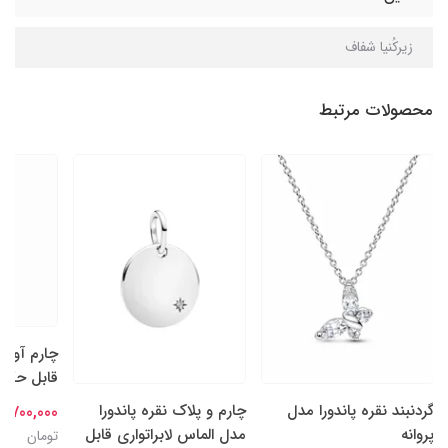
زیرکُنیا شفاف
محصولات مرتبط
چارم آویز
قابل حکاکی
گردنبند نقره پاندورا مدل
چارم و پلاک نقره پاندورا
9,700,000 تومان
پروانه
مدل الماس لابراتواری قابل
تومان