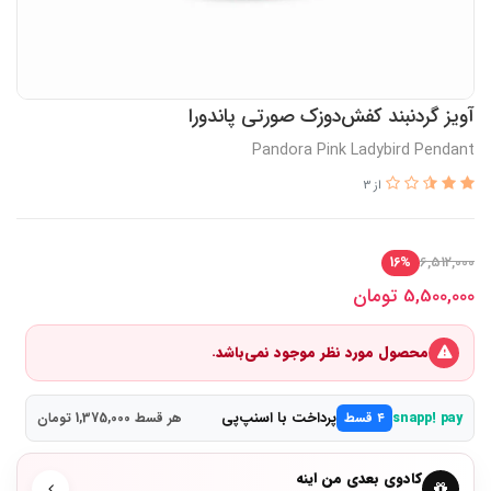
آویز گردنبند کفش‌دوزک‌ صورتی پاندورا
Pandora Pink Ladybird Pendant
از 3
6,512,000
16%
5,500,000
تومان
محصول مورد نظر موجود نمی‌باشد.
پرداخت با اسنپ‌پی
snapp! pay
۴ قسط
هر قسط 1,375,000 تومان
کادوی بعدی من اینه