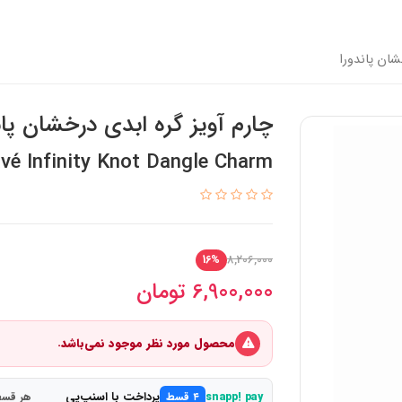
شان پاندورا
چارم آویز گره ابدی درخشان پان
vé Infinity Knot Dangle Charm
8,206,000
16%
6,900,000
تومان
محصول مورد نظر موجود نمی‌باشد.
پرداخت با اسنپ‌پی
snapp! pay
۴ قسط
هر قسط 1,725,000 