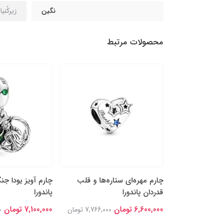
نگین
زیرکُنی
محصولات مرتبط
پَر نقره‌ای و
چارم مهره‌ای ستاره‌ها و قلب
چارم آویز یودا جن
قدردان پاندورا
پاندورا
6,600,000 تومان
7,100,000 تومان
8,448,0 تومان
7,766,000 تومان
0