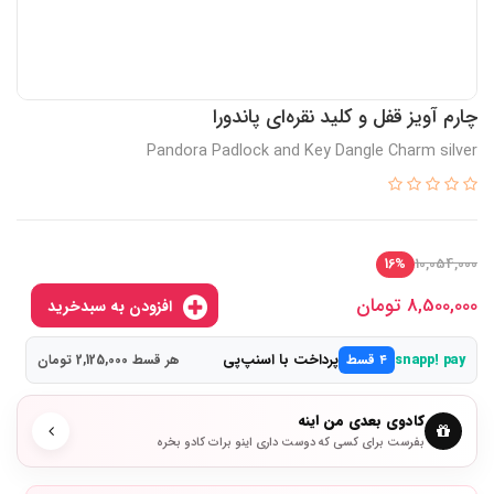
چارم آویز قفل و کلید نقره‌ای پاندورا
Pandora Padlock and Key Dangle Charm silver
10,054,000
16%
8,500,000
تومان
افزودن به سبدخرید
پرداخت با اسنپ‌پی
snapp! pay
۴ قسط
هر قسط 2,125,000 تومان
کادوی بعدی من اینه
بفرست برای کسی که دوست داری اینو برات کادو بخره