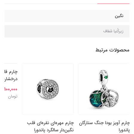
نگین
زیرکُنیا شفاف
محصولات مرتبط
چارم آویز یودا جنگ ستارگان
چارم مهره‌ای نقره‌ای قلب
چارم قلب‌
پاندورا
نگین‌دار سالگرد پاندورا
درخشان نقر