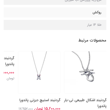
روکش
طلا 14 عیار
محصولات مرتبط
گردنبند ه
گردنبند اشکال طبیعی تی-بار
گردنبند استیچ دیزنی پاندورا
پاندورا
پاندورا
15,200,000 تومان
17,952,000