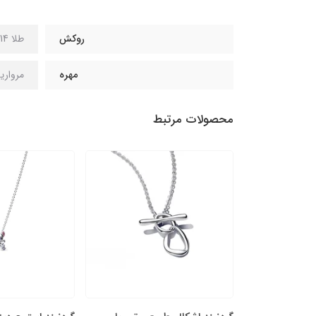
روکش
طلا 14 عیار
مهره
مرواری
محصولات مرتبط