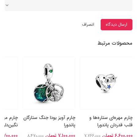
ارسال دیدگاه
انصراف
محصولات مرتبط
چارم مهره‌ای ستاره‌ها و
چارم آویز یودا جنگ ستارگان
چارم مهره
قلب قدردان پاندورا
پاندورا
نگین‌دار سا
6,600,000 تومان
7,100,000 تومان
6,700,000 تومان
8,470,000
7,766,000