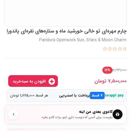
چارم مهره‌ای تو خالی خورشید ماه و ستاره‌های نقره‌ای پاندورا
Pandora Openwork Sun, Stars & Moon Charm
8,921,000
16%
7,500,000
تومان
افزودن به سبدخرید
پرداخت با اسنپ‌پی
snapp! pay
۴ قسط
هر قسط 1,875,000 تومان
کادوی بعدی من اینه
بفرست برای کسی که دوست داری اینو برات کادو بخره