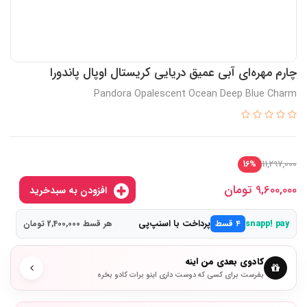
چارم مهره‌ای آبی عمیق دریایی کریستال اوپال پاندورا
Pandora Opalescent Ocean Deep Blue Charm
11,297,000
16%
9,600,000
تومان
افزودن به سبدخرید
پرداخت با اسنپ‌پی
snapp! pay
۴ قسط
هر قسط 2,400,000 تومان
کادوی بعدی من اینه
بفرست برای کسی که دوست داری اینو برات کادو بخره