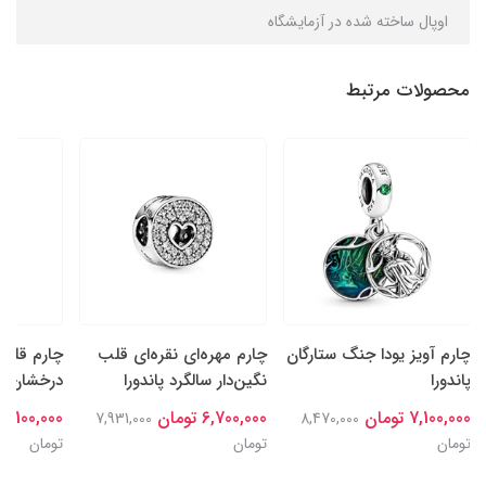
اوپال ساخته شده در آزمایشگاه
محصولات مرتبط
چارم آویز یودا جنگ ستارگان
چارم مهره‌ای نقره‌ای قلب
چارم قلب‌
پاندورا
نگین‌دار سالگرد پاندورا
درخشان نقر
7,100,000 تومان
6,700,000 تومان
7,100,000 تومان
7,931,000
8,470,000
تومان
تومان
تومان