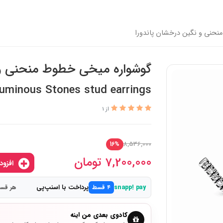
حنی و نگین درخشان پاندورا
گوشواره میخی خطوط منحنی و 
uminous Stones stud earrings
از 1
8,536,000
16%
7,200,000
تومان
افزودن به سبدخرید
پرداخت با اسنپ‌پی
snapp! pay
۴ قسط
هر قسط 1,800,000
کادوی بعدی من اینه