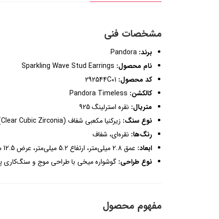
مشخصات فنی
برند:
Pandora
نام محصول:
Sparkling Wave Stud Earrings
کد محصول:
292544C01
کالکشن:
Pandora Timeless
متریال:
نقره استرلینگ 925
نوع سنگ:
زیرکنیا مکعبی شفاف (Clear Cubic Zirconia)
رنگ‌ها:
نقره‌ای، شفاف
ابعاد:
عمق 2.8 میلی‌متر، ارتفاع 5.2 میلی‌متر، عرض 12.5 میلی‌متر
نوع طراحی:
گوشواره میخی با طراحی موج و سنگ‌کاری پا
مفهوم محصول