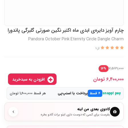
چارم آویز دایره‌ی ابدی ماه اکتبر نگین صورتی گلبرگی پاندورا
Pandora October Pink Eternity Circle Dangle Charm
از 1
7,579,000
16%
6,400,000
تومان
افزودن به سبدخرید
پرداخت با اسنپ‌پی
snapp! pay
۴ قسط
هر قسط 1,600,000 تومان
کادوی بعدی من اینه
بفرست برای کسی که دوست داری اینو برات کادو بخره