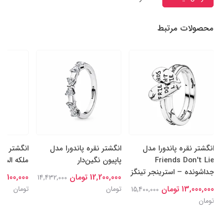
محصولات مرتبط
انگشتر نقره پاندورا مدل
انگشتر نقره پاندورا مدل
انگشتر نقر
Friends Don't Lie
پاپیون نگین‌دار
ملکه السا
جداشونده – استرینجر تینگز
12,200,000 تومان
15,100,000 توما
14,432,000
13,000,000 تومان
تومان
تومان
15,400,000
تومان