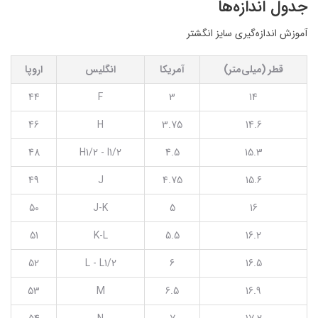
جدول اندازه‌ها
آموزش اندازه‌گیری سایز انگشتر
قطر (میلی‌متر)
آمریکا
انگلیس
اروپا
44
F
3
14
46
H
3.75
14.6
48
H1/2 - I1/2
4.5
15.3
49
J
4.75
15.6
50
J-K
5
16
51
K-L
5.5
16.2
52
L - L1/2
6
16.5
53
M
6.5
16.9