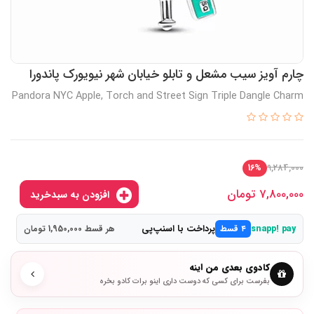
چارم آویز سیب مشعل و تابلو خیابان شهر نیویورک پاندورا
Pandora NYC Apple, Torch and Street Sign Triple Dangle Charm
9,284,000
16%
7,800,000
تومان
افزودن به سبدخرید
پرداخت با اسنپ‌پی
snapp! pay
۴ قسط
هر قسط 1,950,000 تومان
کادوی بعدی من اینه
بفرست برای کسی که دوست داری اینو برات کادو بخره