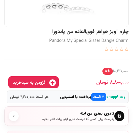
چارم آویز خواهر فوق‌العاده من پاندورا
Pandora My Special Sister Dangle Charm
10,417,000
16%
8,800,000
تومان
افزودن به سبدخرید
پرداخت با اسنپ‌پی
snapp! pay
۴ قسط
هر قسط 2,200,000 تومان
کادوی بعدی من اینه
بفرست برای کسی که دوست داری اینو برات کادو بخره