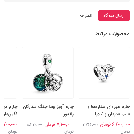
ارسال دیدگاه
انصراف
محصولات مرتبط
چارم مهره‌ای ستاره‌ها و
چارم آویز یودا جنگ ستارگان
چارم مهره
قلب قدردان پاندورا
پاندورا
نگین‌دار سا
6,600,000 تومان
7,100,000 تومان
6,700,000 تومان
8,470,000
7,766,000
تومان
تومان
تومان