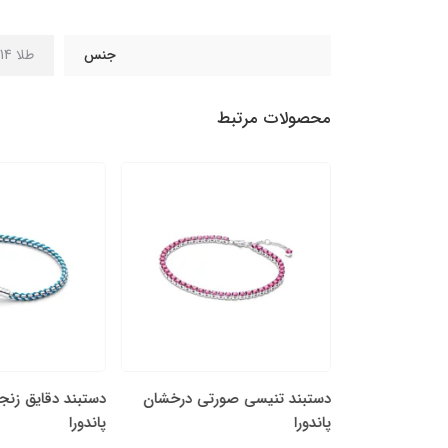
جنس
طلا 14 عیار
محصولات مرتبط
 در هم تنیده
دستبند تنیسی صورتی درخشان
دستبند دقایق زنج
پاندورا
پاندورا