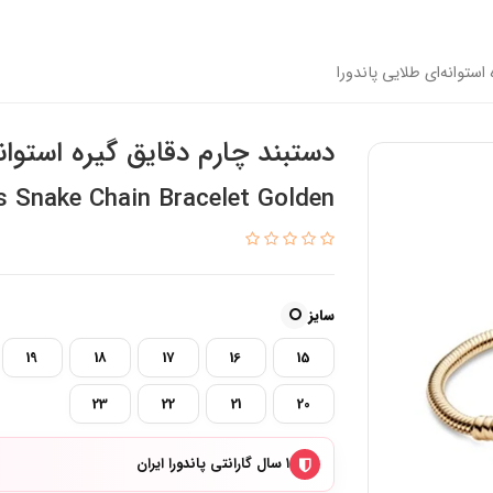
استوانه‌ای طلایی پاندورا
دستبند چارم دقایق گیره استوانه
Snake Chain Bracelet Golden
سایز
19
18
17
16
15
23
22
21
20
۱ سال گارانتی پاندورا ایران