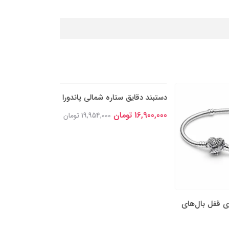
ی قفل بال‌های
دستبند دقایق ستاره شمالی پاندورا
دستبند زنجیر مار
پاندورا
16,900,000 تومان
19,954,000 تومان