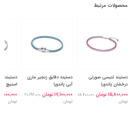
محصولات مرتبط
دستبند تنیسی صورتی
دستبند دقایق زنجیر ماری
دستبند دق
درخشان پاندورا
آبی پاندورا
استیچ دیزن
15,800,000 تومان
17,100,000 تومان
18,000,000 توما
20,196,000
18,700,000
تومان
تومان
تومان