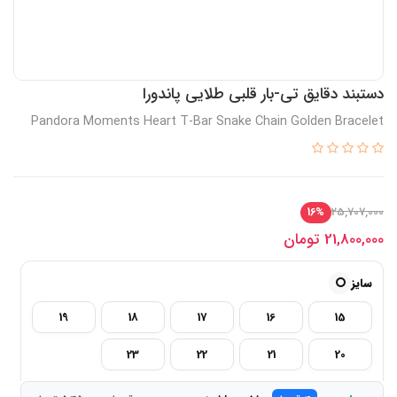
دستبند دقایق تی-بار قلبی طلایی پاندورا
Pandora Moments Heart T-Bar Snake Chain Golden Bracelet
25,707,000
16%
21,800,000
تومان
سایز
19
18
17
16
15
23
22
21
20