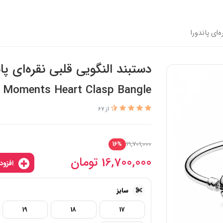
‌ای پاندورا
دستبند النگویی قلبی نقره‌ای پان
 Moments Heart Clasp Bangle
از 67
19,701,000
16%
16,700,000
تومان
افزودن به سبدخرید
سایز
19
18
17