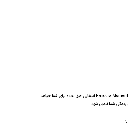
اگر به دنبال دستبندی ظریف و ماندگار هستید که عشق و خاطرات ارزشمند را در قالب طراحی‌ای زیبا به نمایش بگذارد، Pandora Moments Heart Clasp Bangle انتخابی فوق‌العاده برای شما خواهد
د.