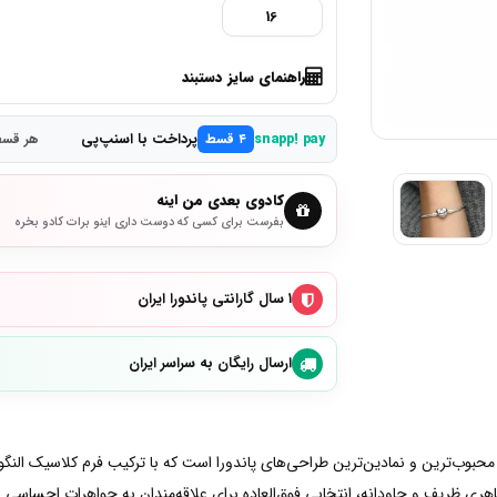
16
راهنمای سایز دستبند
پرداخت با اسنپ‌پی
snapp! pay
۴ قسط
هر قسط 4,175,000 
کادوی بعدی من اینه
بفرست برای کسی که دوست داری اینو برات کادو بخره
۱ سال گارانتی پاندورا ایران
ارسال رایگان به سراسر ایران
Pandora Moments Heart Clasp Bang یکی از محبوب‌ترین و نمادین‌ترین طراحی‌های پاندورا است که با ترکیب
 ظاهری ظریف و جاودانه، انتخابی فوق‌العاده برای علاقه‌مندان به جواهرات احسا