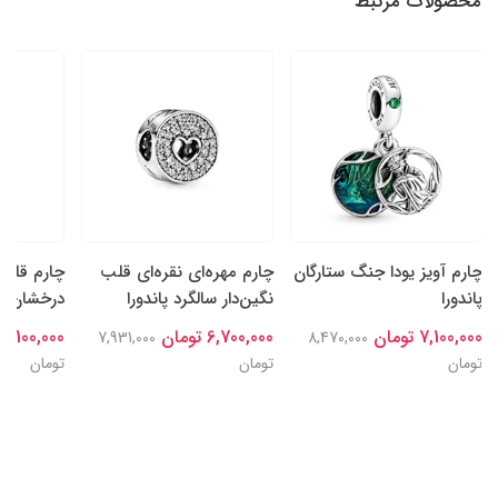
محصولات مرتبط
چارم آویز یودا جنگ ستارگان
چارم مهره‌ای نقره‌ای قلب
چارم قلب‌
پاندورا
نگین‌دار سالگرد پاندورا
درخشان نقر
7,100,000 تومان
6,700,000 تومان
7,100,000 تومان
7,931,000
8,470,000
تومان
تومان
تومان