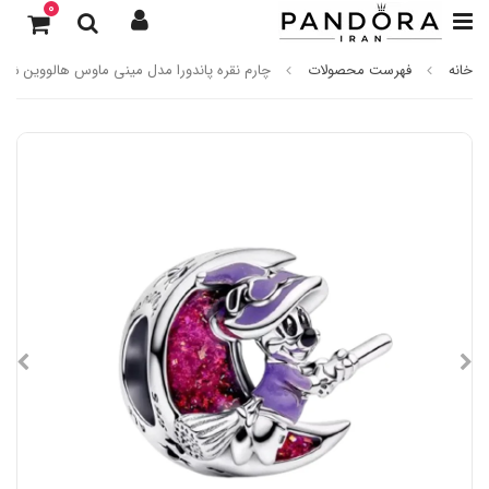
0
خانه
فهرست محصولات
چارم نقره پاندورا مدل مینی ماوس هالووین شب