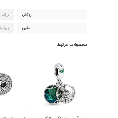
روکش
رزگلد 14 عیار
نگین
زیرکُنی
محصولات مرتبط