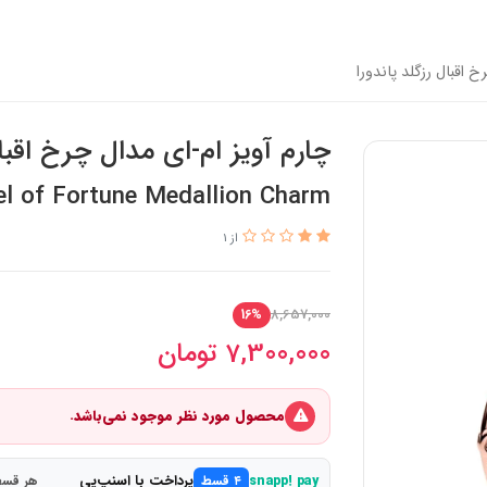
خ اقبال رزگلد پاندورا
چارم آویز ام-ای مدال چرخ اقبال
l of Fortune Medallion Charm
از 1
8,657,000
16%
7,300,000
تومان
محصول مورد نظر موجود نمی‌باشد.
پرداخت با اسنپ‌پی
snapp! pay
۴ قسط
هر قسط 1,825,000 