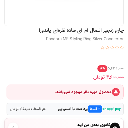
چارم زنجیر اتصال ام-ای ساده نقره‌‌ای پاندورا
Pandora ME Styling Ring Silver Connector
5,434,000
16%
4,600,000
تومان
محصول مورد نظر موجود نمی‌باشد.
پرداخت با اسنپ‌پی
snapp! pay
۴ قسط
هر قسط 1,150,000 تومان
کادوی بعدی من اینه