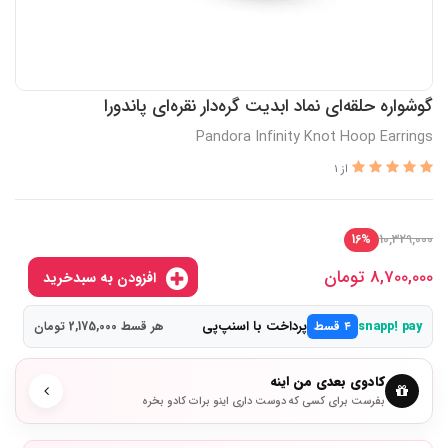
گوشواره حلقه‌ای نماد ابدیت گره‌دار نقره‌ای پاندورا
Pandora Infinity Knot Hoop Earrings
از 1
10,329,000
16%
8,700,000
تومان
افزودن به سبدخرید
پرداخت با اسنپ‌پی
snapp! pay
۴ قسط
هر قسط 2,175,000 تومان
کادوی بعدی من اینه
بفرست برای کسی که دوست داری اینو برات کادو بخره