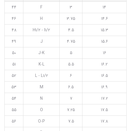
44
F
3
14
46
H
3.75
14.6
48
H1/2 - I1/2
4.5
15.3
49
J
4.75
15.6
50
J-K
5
16
51
K-L
5.5
16.2
52
L - L1/2
6
16.5
53
M
6.5
16.9
54
N
7
17.2
55
O
7.25
17.5
56
O-P
7.5
17.8