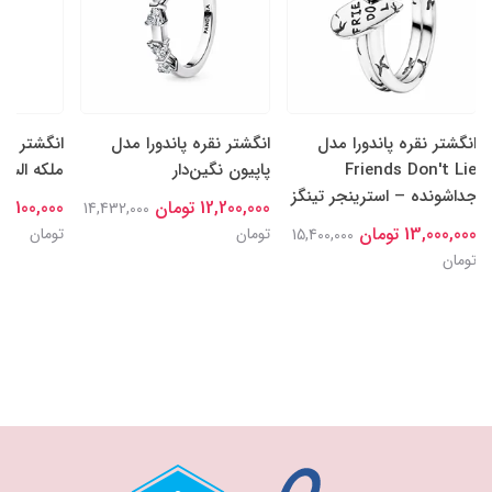
انگشتر نقره پاندورا مدل
انگشتر نقره پاندورا مدل
انگشتر نقر
Friends Don't Lie
پاپیون نگین‌دار
ملکه السا
جداشونده – استرینجر تینگز
12,200,000 تومان
15,100,000 توما
14,432,000
13,000,000 تومان
تومان
تومان
15,400,000
تومان