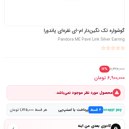
گوشواره تک نگین‌دار ام-ای نقره‌ای پاندورا
Pandora ME Pavé Link Silver Earring
8,228,000
17%
6,900,000
تومان
محصول مورد نظر موجود نمی‌باشد.
پرداخت با اسنپ‌پی
snapp! pay
۴ قسط
هر قسط 1,725,000 تومان
کادوی بعدی من اینه