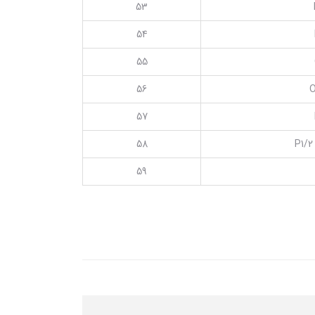
53
54
55
56
O
57
58
P1/2
59