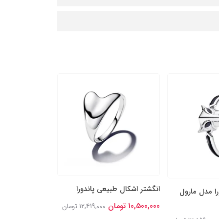
انگشتر اشکال طبیعی پاندورا
انگشتر نقره پاند
را مدل مارول
خوش‌شانس درخش
10,500,000 تومان
12,419,000 تومان
11,900,000 تومان