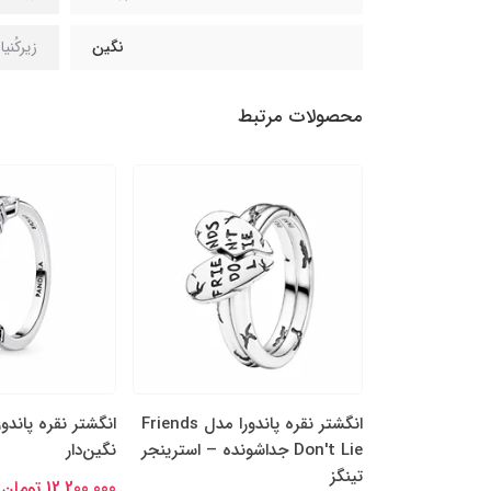
نگین
زیرکُنی
محصولات مرتبط
را مدل چهاربرگ
انگشتر نقره پاندورا مدل Friends
انگشتر نقره پاندو
ن جداشونده
Don't Lie جداشونده – استرینجر
نگین‌دار
تینگز
12,200,000 تومان
14,000,00 تومان