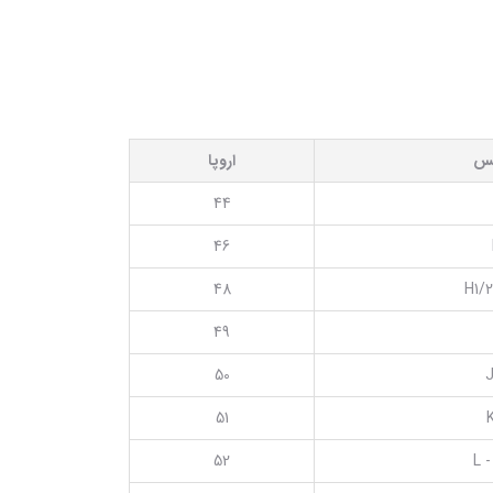
یس
اروپا
44
46
48
H1/2
49
50
J
51
52
L -