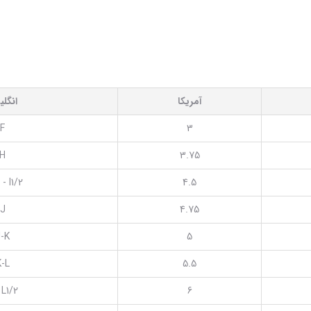
آمریکا
انگل
F
3
H
3.75
 - I1/2
4.5
J
4.75
-K
5
K-L
5.5
 L1/2
6