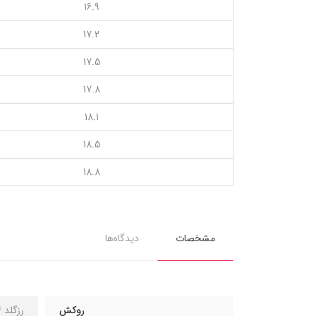
16.9
17.2
17.5
17.8
18.1
18.5
18.8
مشخصات
دیدگاه‌ها
روکش
رزگلد 14 عیار