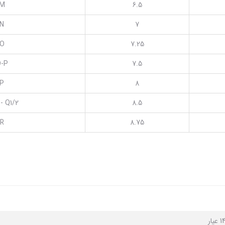
M
6.5
N
7
O
7.25
-P
7.5
P
8
 - Q1/2
8.5
R
8.75