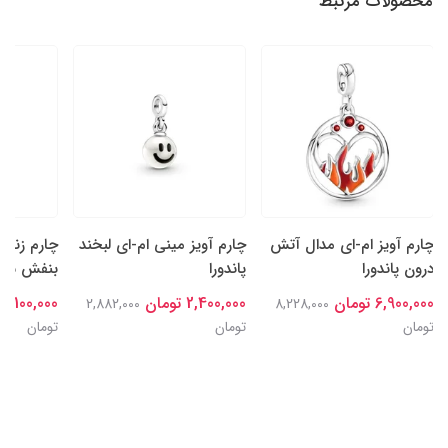
محصولات مرتبط
چارم آویز ام-ای مدال آتش
چارم آویز مینی ام-ای لبخند
چارم زنجی
درون پاندورا
پاندورا
بنفش شگفت
6,900,000 تومان
2,400,000 تومان
4,100,000 تومان
2,882,000
8,228,000
تومان
تومان
تومان