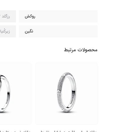
روکش
رزگلد 14 عیار
نگین
زیرکُنی
محصولات مرتبط