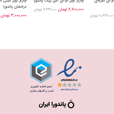
م-ای نقره‌ای
چارم آویز ام-ای آس پیک پاندورا
چارم آویز مینی 
درخشان پاندورا
6,700,000 تومان
7,964,000 تومان
3,000,000 تومان
10,329,000 تومان