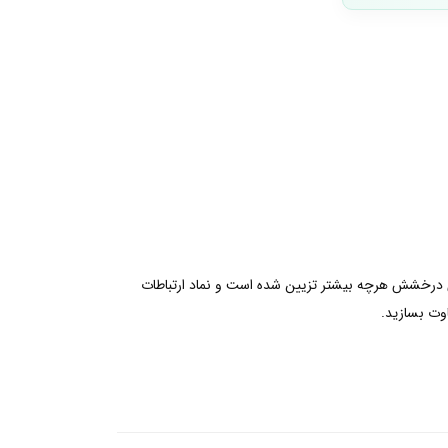
ی پایان را بیاورید. این چارم با روکش رزگلد 14 عیار با نگین های شفاف برای درخشش هرچه بیشتر تزیین شده است و نماد ارتباطات
اوت بسازید.