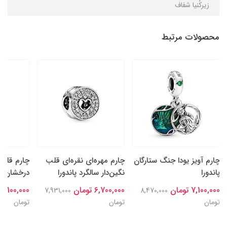
زیرکُنیا شفاف
محصولات مرتبط
چارم آویز یودا جنگ ستارگان
چارم مهره‌ای نقره‌ای قلب
چارم قلب‌
پاندورا
نگین‌دار سالگرد پاندورا
درخشان نقر
7,100,000 تومان
6,700,000 تومان
7,100,000 تومان
7,931,000
8,470,000
تومان
تومان
تومان