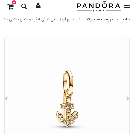
0
خانه
فهرست محصولات
چارم آویز مینی ام-ای لنگر درخشان طلایی پاندور