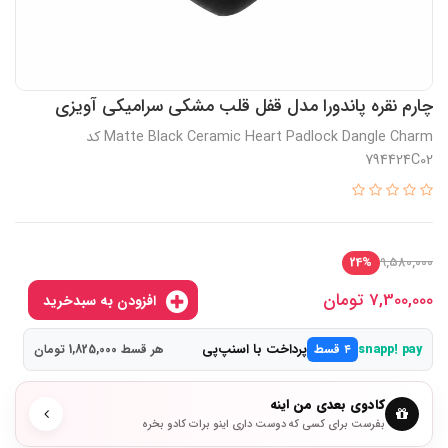
چارم نقره پاندورا مدل قفل قلب مشکی سرامیکی آویزی
Matte Black Ceramic Heart Padlock Dangle Charm کد
794424C02
9,580,000
24%
7,300,000
تومان
افزودن به سبدخرید
پرداخت با اسنپ‌پی
snapp! pay
۴ قسط
هر قسط 1,825,000 تومان
کادوی بعدی من اینه
بفرست برای کسی که دوست داری اینو برات کادو بخره