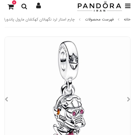
0
خانه
فهرست محصولات
چارم استار لرد نگهبانان کهکشان مارول پاندورا