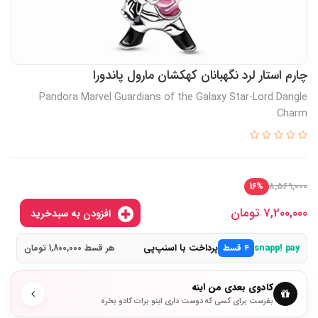
چارم استار لرد نگهبانان کهکشان مارول پاندورا
Pandora Marvel Guardians of the Galaxy Star-Lord Dangle
Charm
8,569,000
16%
7,200,000
تومان
افزودن به سبدخرید
پرداخت با اسنپ‌پی
snapp! pay
۴ قسط
هر قسط 1,800,000 تومان
کادوی بعدی من اینه
بفرست برای کسی که دوست داری اینو برات کادو بخره