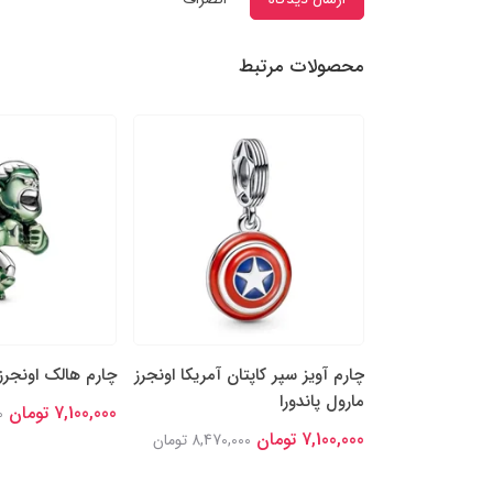
محصولات مرتبط
نجرز مارول
چارم آویز سپر کاپتان آمریکا اونجرز
چارم هالک اونجرز 
مارول پاندورا
7,100,000 تومان
0
7,100,000 تومان
8,294,00 تومان
8,470,000 تومان