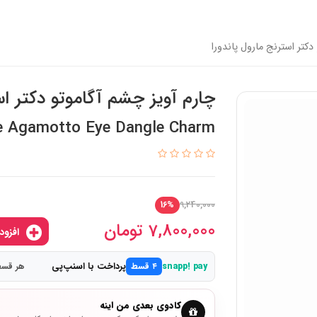
دکتر استرنج مارول پاندورا
چارم آویز چشم آگاموتو دکتر اس
e Agamotto Eye Dangle Charm
9,240,000
16%
7,800,000
تومان
افزودن به سبدخرید
پرداخت با اسنپ‌پی
snapp! pay
۴ قسط
هر قسط 1,950,000 
کادوی بعدی من اینه