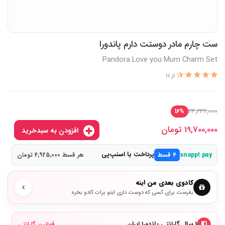
ست چارم مادر دوستت دارم پاندورا
Pandora Love you Mum Charm Set
از 11
23,232,000
16%
19,700,000
تومان
افزودن به سبدخرید
پرداخت با اسنپ‌پی
snapp! pay
۴ قسط
هر قسط 4,925,000 تومان
کادوی بعدی من اینه
بفرست برای کسی که دوست داری اینو برات کادو بخره
۱ سال گارانتی پاندورا ایران
قوانین گارانتی