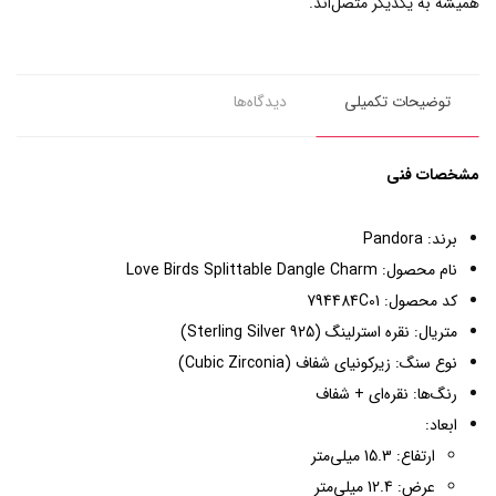
همیشه به یکدیگر متصل‌اند.
توضیحات تکمیلی
دیدگاه‌ها
مشخصات فنی
برند: Pandora
نام محصول: Love Birds Splittable Dangle Charm
کد محصول: 794484C01
متریال: نقره استرلینگ (Sterling Silver 925)
نوع سنگ: زیرکونیای شفاف (Cubic Zirconia)
رنگ‌ها: نقره‌ای + شفاف
ابعاد:
ارتفاع: 15.3 میلی‌متر
عرض: 12.4 میلی‌متر