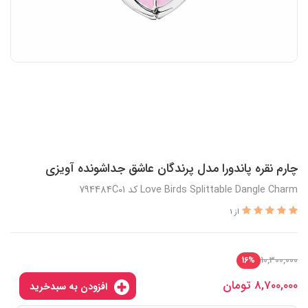
چارم نقره پاندورا مدل پرندگان عاشق جداشونده آویزی
Love Birds Splittable Dangle Charm کد 794484C01
از 1
10,300,000
16%
8,700,000
تومان
افزودن به سبدخرید