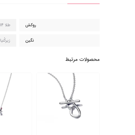
روکش
طلا 14 عیار
نگین
زیرکُنی
محصولات مرتبط