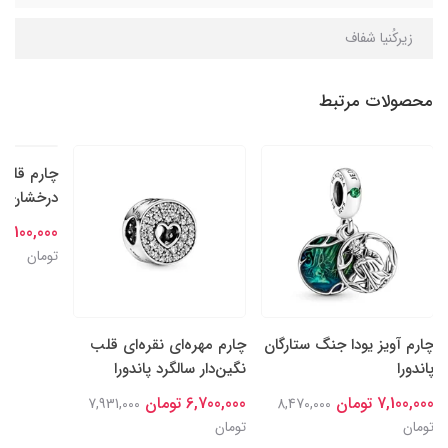
زیرکُنیا شفاف
محصولات مرتبط
چارم آویز یودا جنگ ستارگان
چارم مهره‌ای نقره‌ای قلب
چارم قلب‌
پاندورا
نگین‌دار سالگرد پاندورا
درخشان نقر
7,100,000 تومان
6,700,000 تومان
7,100,000 تومان
7,931,000
8,470,000
تومان
تومان
تومان