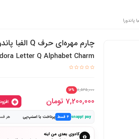
چارم مهره‌ای حرف Q الفبا پاندورا
dora Letter Q Alphabet Charm
8,525,000
16%
7,200,000
تومان
افزودن به سبدخرید
پرداخت با اسنپ‌پی
snapp! pay
۴ قسط
هر قسط 1,800,000
کادوی بعدی من اینه