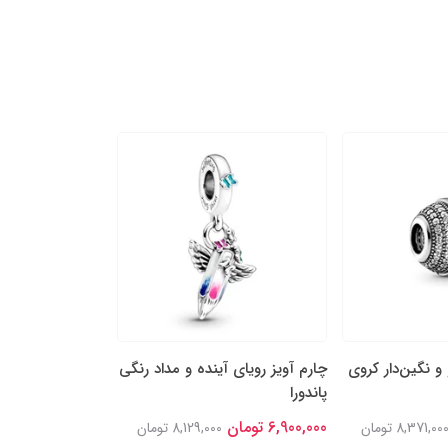
 و نگین‌دار کروی
چارم آویز رویای آینده‌ و مداد رنگی
چارم مهره‌ای ستا
پاندورا
قدردان پاندورا
6,900,000 تومان
6,600,000 تومان
8,371,00 تومان
8,129,000 تومان