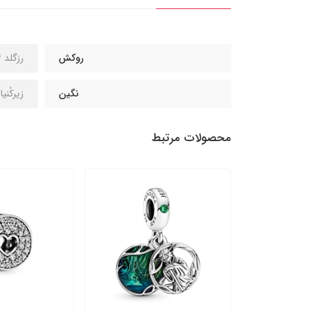
روکش
رزگلد 14 عیار
نگین
زیرکُنی
محصولات مرتبط