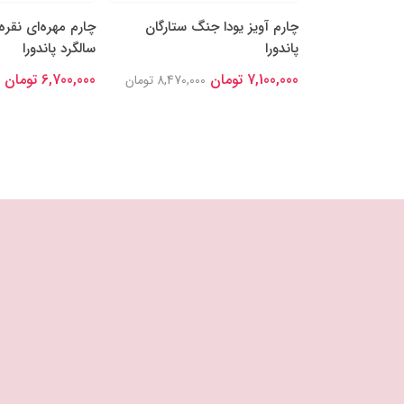
ه‌ها و قلب
چارم آویز یودا جنگ ستارگان
چارم مهره‌ای نقره
پاندورا
سالگرد پاندورا
7,100,000 تومان
6,700,000 تومان
7,766,00 تومان
8,470,000 تومان