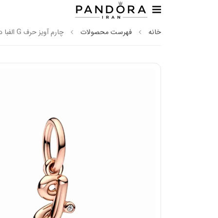
خانه
فهرست محصولات
چارم آویز حرف G الفبا دست نویس رزگلد پاندورا