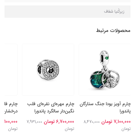
زیرکُنیا شفاف
محصولات مرتبط
چارم آویز یودا جنگ ستارگان
چارم مهره‌ای نقره‌ای قلب
چارم قلب‌
پاندورا
نگین‌دار سالگرد پاندورا
درخشان نقر
7,100,000 تومان
6,700,000 تومان
7,100,000 تومان
7,931,000
8,470,000
تومان
تومان
تومان