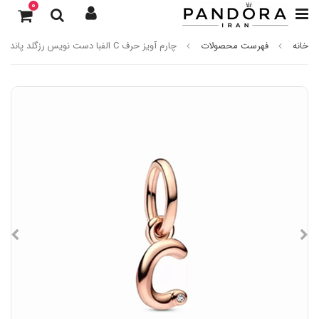
0
خانه
فهرست محصولات
چارم آویز حرف C الفبا دست نویس رزگلد پاندورا