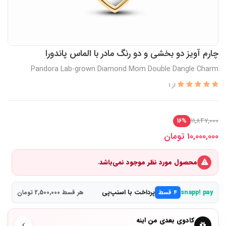
چارم آویز دو بخشی و دو رنگ مادر با الماس پاندورا
Pandora Lab-grown Diamond Mom Double Dangle Charm
از 1
11,847,000
16%
10,000,000
تومان
محصول مورد نظر موجود نمی‌باشد.
پرداخت با اسنپ‌پی
snapp! pay
۴ قسط
هر قسط 2,500,000 تومان
کادوی بعدی من اینه