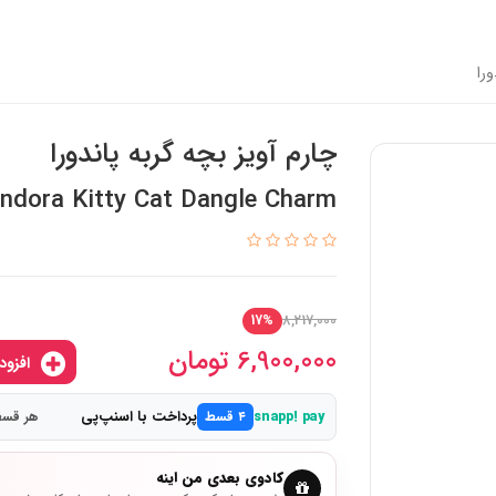
را
چارم آویز بچه گربه پاندورا
ndora Kitty Cat Dangle Charm
8,217,000
17%
6,900,000
تومان
افزودن به سبدخرید
پرداخت با اسنپ‌پی
snapp! pay
۴ قسط
هر قسط 1,725,000 
کادوی بعدی من اینه