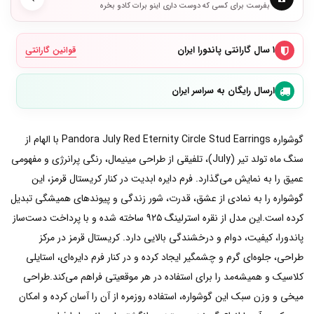
بفرست برای کسی که دوست داری اینو برات کادو بخره
۱ سال گارانتی پاندورا ایران
قوانین گارانتی
ارسال رایگان به سراسر ایران
گوشواره Pandora July Red Eternity Circle Stud Earrings با الهام از
سنگ ماه تولد تیر (July)، تلفیقی از طراحی مینیمال، رنگی پرانرژی و مفهومی
عمیق را به نمایش می‌گذارد. فرم دایره ابدیت در کنار کریستال قرمز، این
گوشواره را به نمادی از عشق، قدرت، شور زندگی و پیوندهای همیشگی تبدیل
کرده است.این مدل از نقره استرلینگ ۹۲۵ ساخته شده و با پرداخت دست‌ساز
پاندورا، کیفیت، دوام و درخشندگی بالایی دارد. کریستال قرمز در مرکز
طراحی، جلوه‌ای گرم و چشمگیر ایجاد کرده و در کنار فرم دایره‌ای، استایلی
کلاسیک و همیشه‌مد را برای استفاده در هر موقعیتی فراهم می‌کند.طراحی
میخی و وزن سبک این گوشواره، استفاده روزمره از آن را آسان کرده و امکان