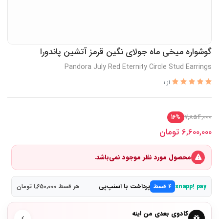
گوشواره میخی ماه جولای نگین قرمز آتشین پاندورا
Pandora July Red Eternity Circle Stud Earrings
از 1
7,854,000
16%
6,600,000
تومان
محصول مورد نظر موجود نمی‌باشد.
پرداخت با اسنپ‌پی
snapp! pay
۴ قسط
هر قسط 1,650,000 تومان
کادوی بعدی من اینه