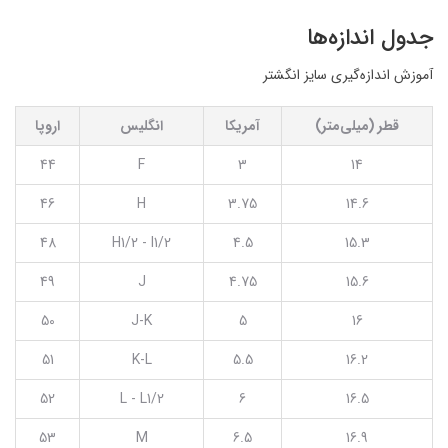
جدول اندازه‌ها
آموزش اندازه‌گیری سایز انگشتر
قطر (میلی‌متر)
آمریکا
انگلیس
اروپا
44
F
3
14
46
H
3.75
14.6
48
H1/2 - I1/2
4.5
15.3
49
J
4.75
15.6
50
J-K
5
16
51
K-L
5.5
16.2
52
L - L1/2
6
16.5
53
M
6.5
16.9