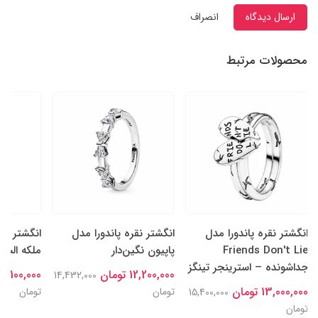
ارسال دیدگاه
انصراف
محصولات مرتبط
انگشتر نقره پاندورا مدل
انگشتر نقره پاندورا مدل
انگشتر نقر
Friends Don't Lie
پاپیون نگین‌دار
ملکه السا
جداشونده – استرینجر تینگز
12,200,000 تومان
15,100,000 توما
14,432,000
13,000,000 تومان
تومان
تومان
15,400,000
تومان