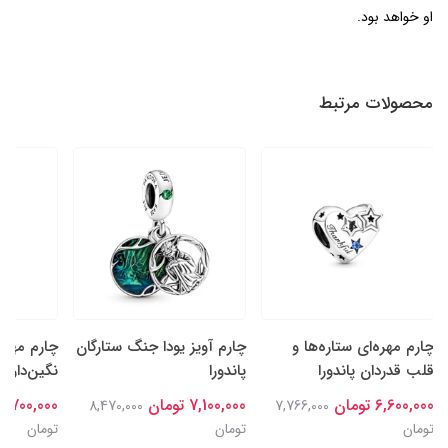
او خواهد بود.
محصولات مرتبط
چارم مهره‌ای ستاره‌ها و
چارم آویز یودا جنگ ستارگان
چارم مهره
قلب قدردان پاندورا
پاندورا
نگین‌دار سا
6,600,000 تومان
7,100,000 تومان
6,700,000 تومان
8,470,000
7,766,000
تومان
تومان
تومان