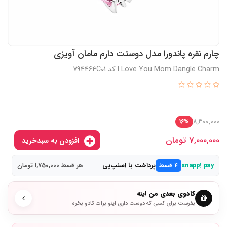
چارم نقره پاندورا مدل دوستت دارم مامان آویزی
I Love You Mom Dangle Charm کد 794464C01
8,300,000
16%
7,000,000
تومان
افزودن به سبدخرید
پرداخت با اسنپ‌پی
snapp! pay
۴ قسط
هر قسط 1,750,000 تومان
کادوی بعدی من اینه
بفرست برای کسی که دوست داری اینو برات کادو بخره