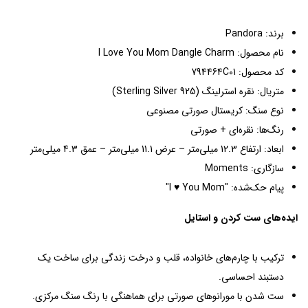
برند: Pandora
نام محصول: I Love You Mom Dangle Charm
کد محصول: 794464C01
متریال: نقره استرلینگ (Sterling Silver 925)
نوع سنگ: کریستال صورتی مصنوعی
رنگ‌ها: نقره‌ای + صورتی
ابعاد: ارتفاع 12.3 میلی‌متر – عرض 11.1 میلی‌متر – عمق 4.3 میلی‌متر
سازگاری: Moments
پیام حک‌شده: "I ♥ You Mom"
ایده‌های ست کردن و استایل
ترکیب با چارم‌های خانواده، قلب و درخت زندگی برای ساخت یک
دستبند احساسی.
ست شدن با مورانوهای صورتی برای هماهنگی با رنگ سنگ مرکزی.