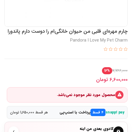
چارم مهره‌ای قلبی من حیوان خانگی‌ام را دوست دارم پاندورا
Pandora I Love My Pet Charm
7,766,000
16%
6,600,000
تومان
محصول مورد نظر موجود نمی‌باشد.
پرداخت با اسنپ‌پی
snapp! pay
۴ قسط
هر قسط 1,650,000 تومان
کادوی بعدی من اینه