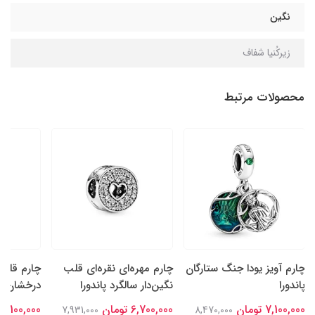
نگین
زیرکُنیا شفاف
محصولات مرتبط
چارم آویز یودا جنگ ستارگان
چارم مهره‌ای نقره‌ای قلب
چارم قلب‌
پاندورا
نگین‌دار سالگرد پاندورا
درخشان نقر
7,100,000 تومان
6,700,000 تومان
7,100,000 تومان
7,931,000
8,470,000