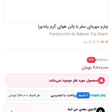
چارم مهره‌ای سفر با بالن هوای گرم پاندورا
Pandora Hot Air Balloon Trip Charm
از 1
5,511,000
17%
4,600,000
تومان
محصول مورد نظر موجود نمی‌باشد.
پرداخت با اسنپ‌پی
snapp! pay
۴ قسط
هر قسط 1,150,000 تومان
کادوی بعدی من اینه